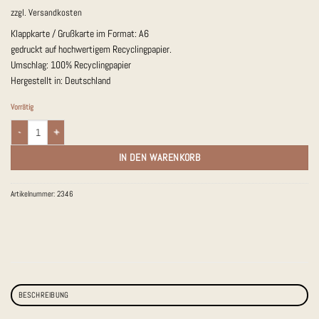
zzgl.
Versandkosten
Klappkarte / Grußkarte im Format: A6
gedruckt auf hochwertigem Recyclingpapier.
Umschlag: 100% Recyclingpapier
Hergestellt in: Deutschland
Vorrätig
Klappkarte Frosch - Ich bin 1. Klasse Menge
IN DEN WARENKORB
Artikelnummer:
2346
BESCHREIBUNG