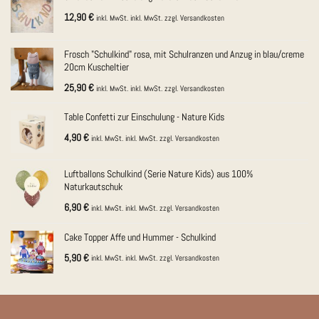
12,90
€
inkl. MwSt.
inkl. MwSt.
zzgl.
Versandkosten
Frosch "Schulkind" rosa, mit Schulranzen und Anzug in blau/creme
20cm Kuscheltier
25,90
€
inkl. MwSt.
inkl. MwSt.
zzgl.
Versandkosten
Table Confetti zur Einschulung - Nature Kids
4,90
€
inkl. MwSt.
inkl. MwSt.
zzgl.
Versandkosten
Luftballons Schulkind (Serie Nature Kids) aus 100%
Naturkautschuk
6,90
€
inkl. MwSt.
inkl. MwSt.
zzgl.
Versandkosten
Cake Topper Affe und Hummer - Schulkind
5,90
€
inkl. MwSt.
inkl. MwSt.
zzgl.
Versandkosten