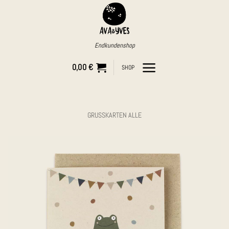
Zum
Inhalt
springen
Endkundenshop
0,00
€
SHOP
GRUSSKARTEN ALLE