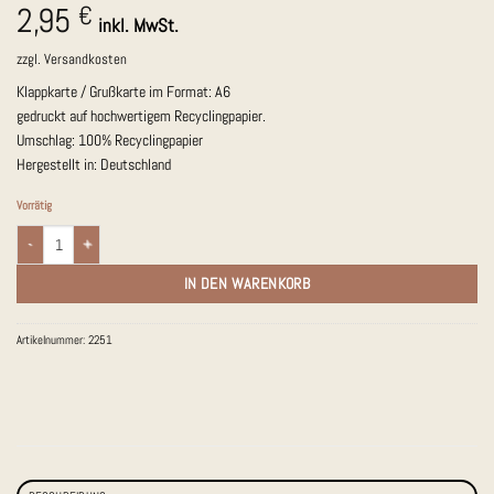
2,95
€
inkl. MwSt.
zzgl.
Versandkosten
Klappkarte / Grußkarte im Format: A6
gedruckt auf hochwertigem Recyclingpapier.
Umschlag: 100% Recyclingpapier
Hergestellt in: Deutschland
Vorrätig
Klappkarte Blätter, rosa/gelb - Alles Gute! Menge
IN DEN WARENKORB
Artikelnummer:
2251