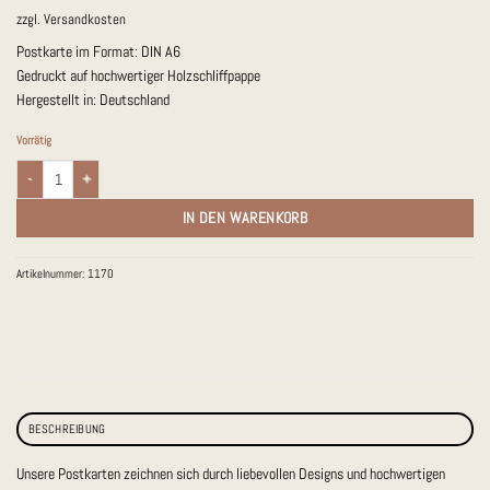
zzgl.
Versandkosten
Postkarte im Format: DIN A6
Gedruckt auf hochwertiger Holzschliffpappe
Hergestellt in: Deutschland
Vorrätig
Postkarte Gänse, rosa "Alles Gute" Menge
IN DEN WARENKORB
Artikelnummer:
1170
BESCHREIBUNG
Unsere Postkarten zeichnen sich durch liebevollen Designs und hochwertigen