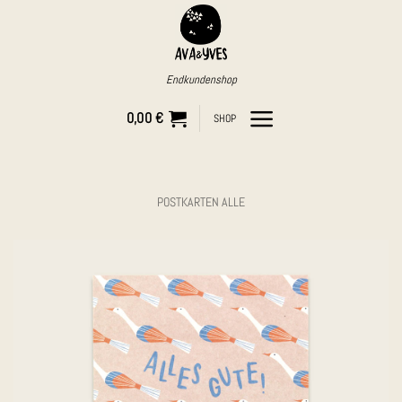
Zum
Inhalt
springen
Endkundenshop
0,00
€
SHOP
POSTKARTEN ALLE