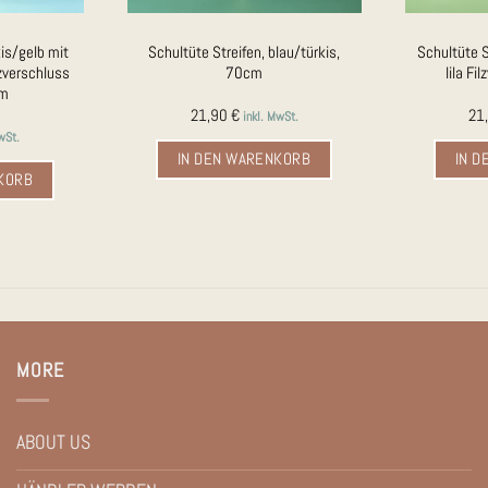
kis/gelb mit
Schultüte Streifen, blau/türkis,
Schultüte S
lzverschluss
70cm
lila F
cm
21,90
€
21
inkl. MwSt.
wSt.
IN DEN WARENKORB
IN 
KORB
MORE
ABOUT US