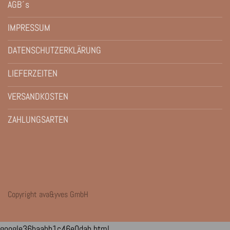
AGB´s
IMPRESSUM
DATENSCHUTZERKLÄRUNG
LIEFERZEITEN
VERSANDKOSTEN
ZAHLUNGSARTEN
Copyright ava&yves GmbH
google36baabb1c46e0dab.html