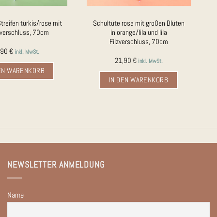
treifen türkis/rose mit
Schultüte rosa mit großen Blüten
ilzverschluss, 70cm
in orange/lila und lila
Filzverschluss, 70cm
,90
€
inkl. MwSt.
21,90
€
inkl. MwSt.
DEN WARENKORB
IN DEN WARENKORB
NEWSLETTER ANMELDUNG
Name