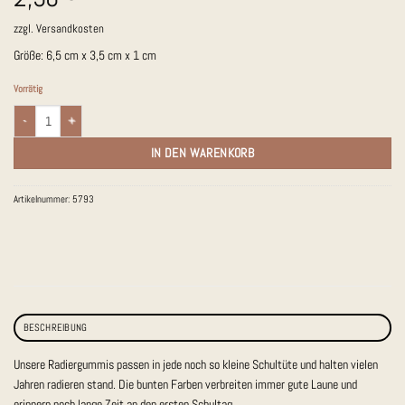
zzgl.
Versandkosten
Größe: 6,5 cm x 3,5 cm x 1 cm
Vorrätig
Radiergummi oval "Hi", rosa/pink Menge
IN DEN WARENKORB
Artikelnummer:
5793
BESCHREIBUNG
Unsere Radiergummis passen in jede noch so kleine Schultüte und halten vielen
Jahren radieren stand. Die bunten Farben verbreiten immer gute Laune und
erinnern noch lange Zeit an den ersten Schultag.