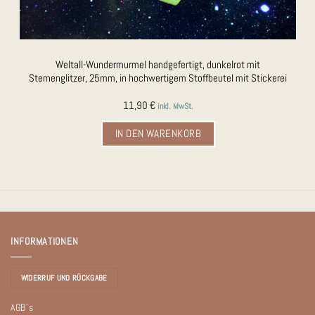
Weltall-Wundermurmel handgefertigt, dunkelrot mit
Sternenglitzer, 25mm, in hochwertigem Stoffbeutel mit Stickerei
11,90
€
inkl. MwSt.
IN DEN WARENKORB
INFORMATIONEN
WIDERRUF UND RÜCKGABE
AGB´s