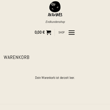
Zum
Inhalt
springen
Endkundenshop
0,00
€
SHOP
WARENKORB
Dein Warenkorb ist derzeit leer.