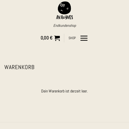
Zum
Inhalt
springen
Endkundenshop
0,00
€
SHOP
WARENKORB
Dein Warenkorb ist derzeit leer.