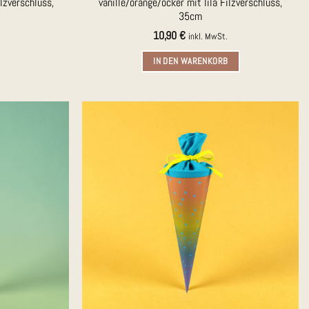
lzverschluss,
vanille/orange/ocker mit lila Filzverschluss,
35cm
10,90
€
inkl. MwSt.
IN DEN WARENKORB
Auf die
Auf die
Merkliste
Merkliste