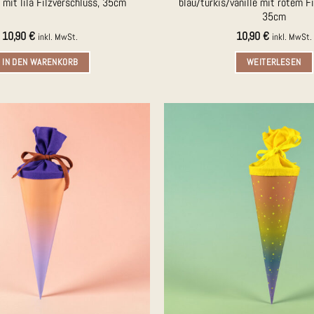
e mit lila Filzverschluss, 35cm
blau/türkis/vanille mit rotem Fi
35cm
10,90
€
10,90
€
inkl. MwSt.
inkl. MwSt.
IN DEN WARENKORB
WEITERLESEN
Auf die
Merkliste