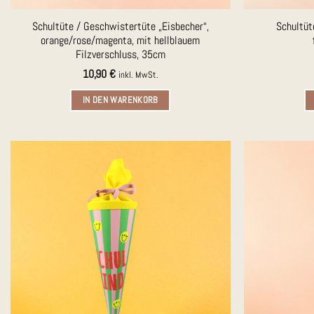
Schultüte / Geschwistertüte „Eisbecher“,
Schultüt
orange/rose/magenta, mit hellblauem
Filzverschluss, 35cm
10,90
€
inkl. MwSt.
IN DEN WARENKORB
Auf die
Merkliste