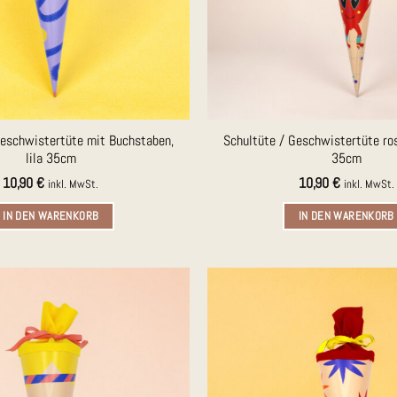
Geschwistertüte mit Buchstaben,
Schultüte / Geschwistertüte ros
lila 35cm
35cm
10,90
€
10,90
€
inkl. MwSt.
inkl. MwSt.
IN DEN WARENKORB
IN DEN WARENKORB
Auf die
Merkliste