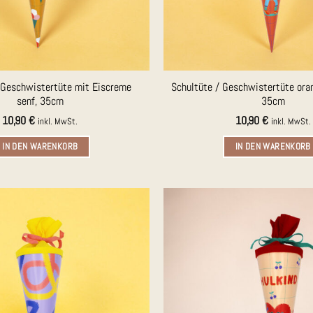
 Geschwistertüte mit Eiscreme
Schultüte / Geschwistertüte oran
senf, 35cm
35cm
10,90
€
10,90
€
inkl. MwSt.
inkl. MwSt.
IN DEN WARENKORB
IN DEN WARENKORB
Auf die
Merkliste