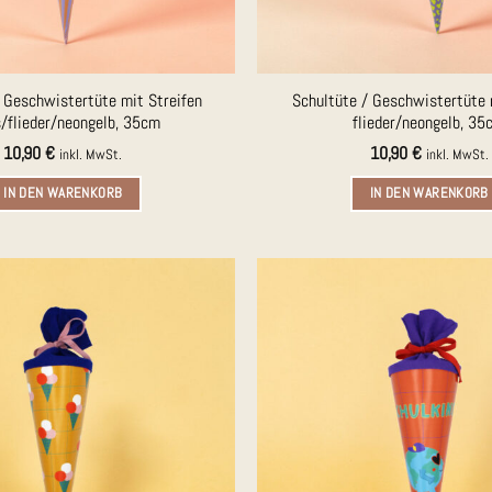
/ Geschwistertüte mit Streifen
Schultüte / Geschwistertüte 
s/flieder/neongelb, 35cm
flieder/neongelb, 35
10,90
€
10,90
€
inkl. MwSt.
inkl. MwSt.
IN DEN WARENKORB
IN DEN WARENKORB
Auf die
Merkliste