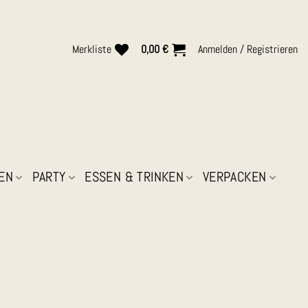
Merkliste
0,00
€
Anmelden / Registrieren
EN
PARTY
ESSEN & TRINKEN
VERPACKEN
Melde Dich zum unserem Newsletter an u
Neuigkeiten.
Name