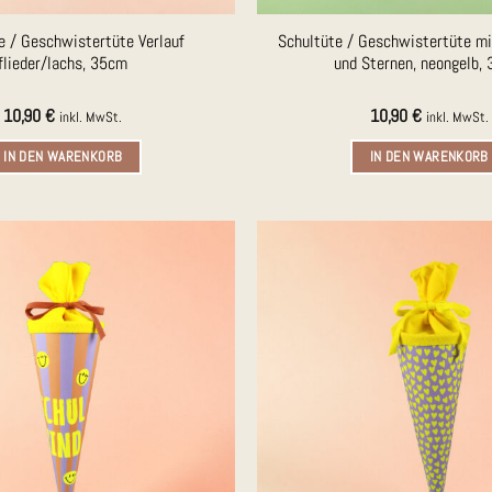
e / Geschwistertüte Verlauf
Schultüte / Geschwistertüte m
flieder/lachs, 35cm
und Sternen, neongelb,
10,90
€
10,90
€
inkl. MwSt.
inkl. MwSt.
IN DEN WARENKORB
IN DEN WARENKORB
Auf die
Merkliste