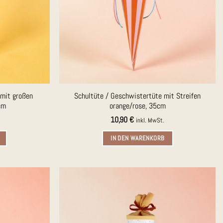
 mit großen
Schultüte / Geschwistertüte mit Streifen
cm
orange/rose, 35cm
10,90
€
inkl. MwSt.
IN DEN WARENKORB
Auf die
Auf die
Merkliste
Merkliste