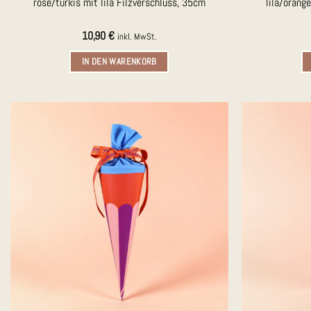
rose/türkis mit lila Filzverschluss, 35cm
lila/orang
10,90
€
inkl. MwSt.
IN DEN WARENKORB
Auf die
Merkliste