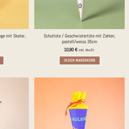
ge mit Skater,
Schultüte / Geschwistertüte mit Zahlen,
pastell/weiss 35cm
10,90
€
inkl. MwSt.
IN DEN WARENKORB
Auf die
Auf die
Merkliste
Merkliste