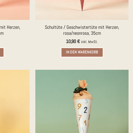
mit Herzen,
Schultüte / Geschwistertüte mit Herzen,
cm
rosa/neonrosa, 35cm
10,90
€
inkl. MwSt.
IN DEN WARENKORB
Auf die
Auf die
Merkliste
Merkliste