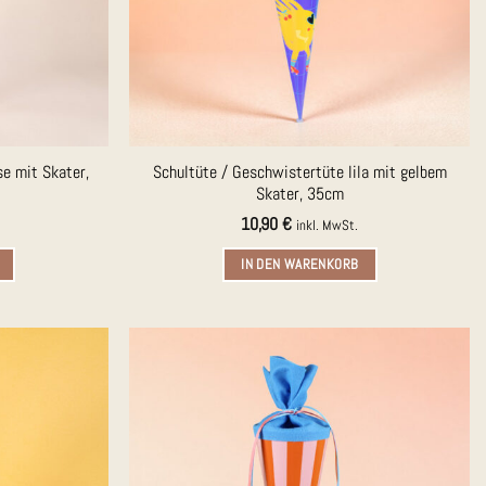
e mit Skater,
Schultüte / Geschwistertüte lila mit gelbem
Skater, 35cm
10,90
€
inkl. MwSt.
IN DEN WARENKORB
Auf die
Auf die
Merkliste
Merkliste