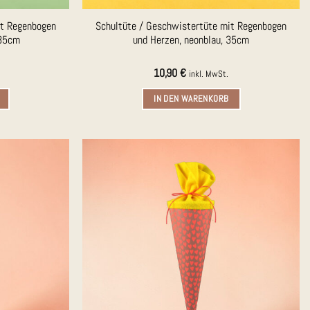
it Regenbogen
Schultüte / Geschwistertüte mit Regenbogen
 35cm
und Herzen, neonblau, 35cm
10,90
€
inkl. MwSt.
IN DEN WARENKORB
Auf die
Auf die
Merkliste
Merkliste