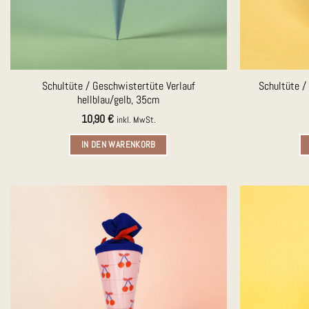
Schultüte / Geschwistertüte Verlauf
Schultüte /
hellblau/gelb, 35cm
10,90
€
inkl. MwSt.
IN DEN WARENKORB
Auf die
Merkliste