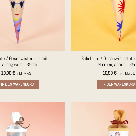
üte / Geschwistertüte mit
Schultüte / Geschwistertüte
Frauengesicht, 35cm
Sternen, apricot, 35
10,90
€
10,90
€
inkl. MwSt.
inkl. MwSt.
IN DEN WARENKORB
IN DEN WARENKORB
Auf die
Merkliste