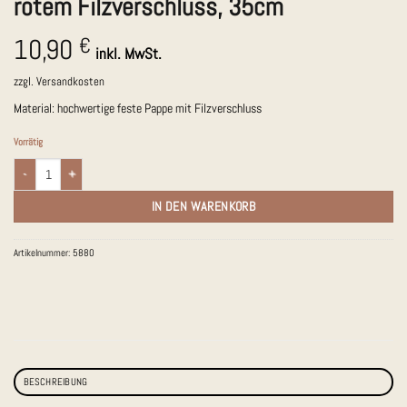
rotem Filzverschluss, 35cm
10,90
€
inkl. MwSt.
zzgl.
Versandkosten
Material: hochwertige feste Pappe mit Filzverschluss
Vorrätig
Schultüte / Geschwistertüte "Eisbecher", blau/türkis/vanille mit rotem Filzverschlu
IN DEN WARENKORB
Artikelnummer:
5880
BESCHREIBUNG